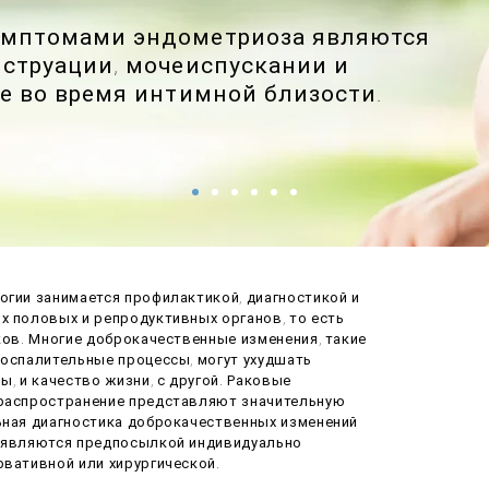
имптомами эндометриоза являются
нструации, мочеиспускании и
е во время интимной близости.
огии занимается профилактикой, диагностикой и
х половых и репродуктивных органов, то есть
ков. Многие доброкачественные изменения, такие
воспалительные процессы, могут ухудшать
ы, и качество жизни, с другой. Раковые
 распространение представляют значительную
ьная диагностика доброкачественных изменений
й являются предпосылкой индивидуально
рвативной или хирургической.