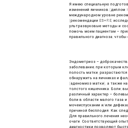
Я имею специальную подготов
изменений яичников (диплом 
международном уровне реком
(рекомендации ESHRE, исслед
ультразвуковые методы и с
помочь моим пациентам – пр
правильного диагноза, чтобы
Эндометриоз – доброкачеств
заболевание, при которым к
полость матки, разрастаются
обнаружить на яичниках и фал
(аденомиоз матки), а также н
толстого кишечника. Боли, в
различный характер – болевы
боли в области малого таза и
мочеиспускании и/или дефекац
причиной бесплодия. Как сле
Для правильного лечения нео
очаги. Соответствующий опы
диагностики позволяют быстр