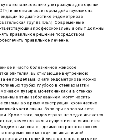
ку по использованию ультразвука для оценки
IOTA) и являюсь соавтором действующих на
ендаций по диагностике эндометриоза
овательская группа IDEA). Современные
оответствующий профессиональный опыт должны
инять правильное решение посредством
 обеспечить правильное лечение.
енное и часто болезненное женское
летки эпителия, выстилающие внутреннюю
 за ее пределами. Очаги эндометриоза можно
лопиевых трубах, глубоко в стенках матки
а мочевом пузыре, мочеточниках и в стенках
ызванные этим заболеванием, могут носить
е спазмы во время менструации, хронические
 нижней части спины, боли при половом акте,
ии. Кроме того, эндометриоз не редко является
дствие, качество жизни существенно снижается.
бходимо выяснить, где именно располагаются
т и современные методы не инвазивной
о поставить точный диагноз, определить или