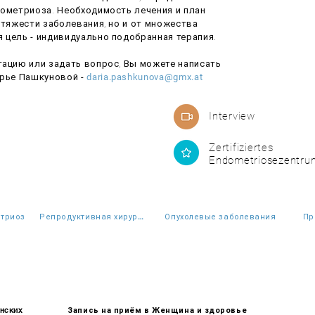
дометриоза. Необходимость лечения и план
 тяжести заболевания, но и от множества
 цель - индивидуально подобранная терапия.
тацию или задать вопрос, Вы можете написать
Дарье Пашкуновой
-
daria.pashkunova@gmx.at
Interview
Zertifiziertes
Endometriosezentru
триоз
Репродуктивная хирургия
Опухолевые заболевания
Пр
инских
Запись на приём в Женщина и здоровье